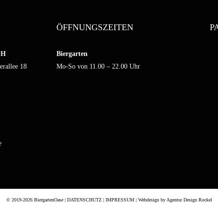
ÖFFNUNGSZEITEN
P
bH
Biergarten
erallee 18
Mo-So von 11.00 – 22.00 Uhr
e
© 2019-2026 BiergartenOase |
DATENSCHUTZ
|
IMPRESSUM
| Webdesign by
Agentur Design Rockel